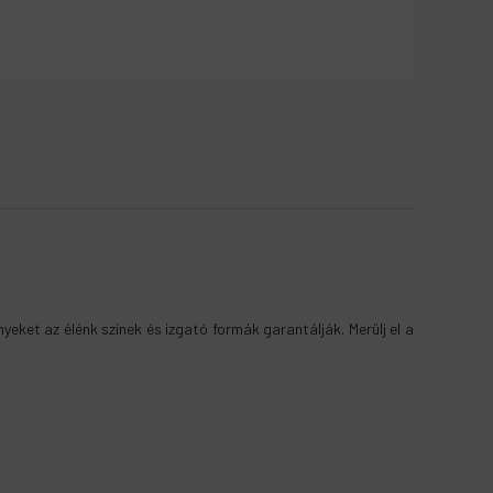
Magasság
:
230mm
yeket az élénk színek és izgató formák garantálják. Merülj el a