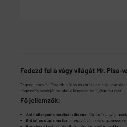
Fedezd fel a vágy világát Mr. Pisa-v
Gyártó
:
MIA
Mélység
:
55mm
Engedd, hogy Mr. Pisa elbűvöljön és varázslatos pillanatokra v
szenvedély óceánjában, ahol a kényeztetés új jelentést nyer!
Fő jellemzők:
Anti-allergenic medical silicone:
Bőrbarát anyag, amely 
Erőteljes dupla motor:
Intenzív érzések és orgazmusok m
Rugalmas test:
Kiváló alkalmazkodás a női formákhoz.