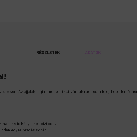
RÉSZLETEK
ADATOK
al!
Szélesség
:
100mm
Tömeg:
425 g/db
ezessen! Az éjjelek legintimebb titkai várnak rád, és a felejthetetlen élmén
maximális kényelmet biztosít.
inden egyes rezgés során.