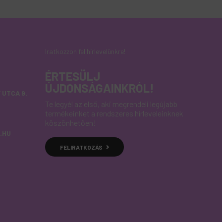
Iratkozzon fel hírlevelünkre!
ÉRTESÜLJ
ÚJDONSÁGAINKRÓL!
 UTCA 9.
Te legyél az első, aki megrendeli legújabb
termékeinket a rendszeres hírleveleinknek
köszönhetően!
.HU
FELIRATKOZÁS