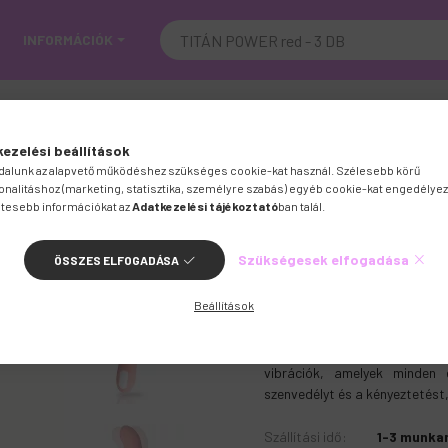
INFORMÁCIÓK
ÓZSASZÍN VIBRÁTOR
ezelési beállítások
alunk az alapvető működéshez szükséges cookie-kat használ. Szélesebb körű
onalitáshoz (marketing, statisztika, személyre szabás) egyéb cookie-kat engedélyez
tesebb információkat az
Adatkezelési tájékoztató
ban talál.
Szükségesek elfogadása
ÖSSZES ELFOGADÁSA
Beállítások
Raktáron :
50 db
K
Fedezd fel a vágy új dimenziói
vibrációk, amelyek minden
szenvedélyt és a kényeztetést
Szállítási idő
:
1-3 munka