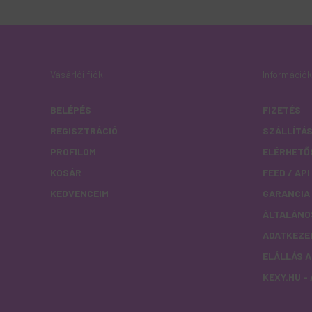
Vásárlói fiók
Információk
BELÉPÉS
FIZETÉS
REGISZTRÁCIÓ
SZÁLLÍTÁ
PROFILOM
ELÉRHETŐ
KOSÁR
FEED / AP
KEDVENCEIM
GARANCIA
ÁLTALÁNO
ADATKEZE
ELÁLLÁS 
KEXY.HU -