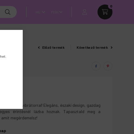
0
Előző termék
Következő termék
het.
észleten
t a MIA PISA vibrátorral! Elegáns, északi design, gazdag
 egyes érintésnél lázba hoznak. Tapasztald meg a
, amit megérdemelsz!
nap