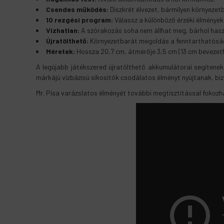
Csendes működés:
Diszkrét élvezet, bármilyen környezet
10 rezgési program:
Válassz a különböző érzéki élmények 
Vízhatlan:
A szórakozás soha nem állhat meg, bárhol has
Újratölthető:
Környezetbarát megoldás a fenntarthatóság
Méretek:
Hossza 20,7 cm, átmérője 3,5 cm (13 cm bevezet
A legújabb játékszered újratölthető akkumulátorai segítenek m
márkájú vízbázisú síkosítók csodálatos élményt nyújtanak, biz
Mr. Pisa varázslatos élményét további megtisztítással fokozh