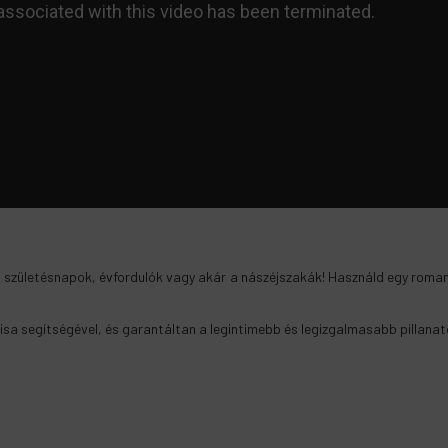
 a születésnapok, évfordulók vagy akár a nászéjszakák! Használd egy roman
isa segítségével, és garantáltan a legintimebb és legizgalmasabb pillanato