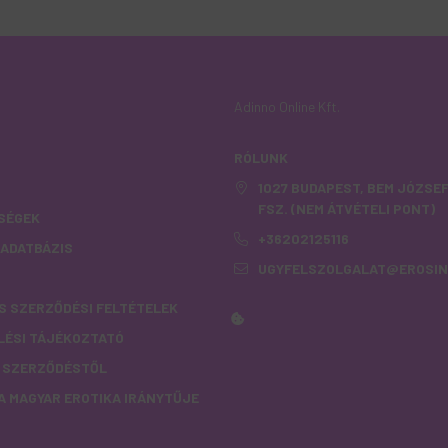
Adinno Online Kft.
RÓLUNK
S
1027 BUDAPEST, BEM JÓZSEF
FSZ. (NEM ÁTVÉTELI PONT)
SÉGEK
+36202125116
I ADATBÁZIS
UGYFELSZOLGALAT@EROSIN
S SZERZŐDÉSI FELTÉTELEK
LÉSI TÁJÉKOZTATÓ
A SZERZŐDÉSTŐL
 A MAGYAR EROTIKA IRÁNYTŰJE