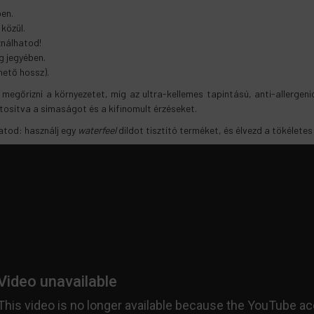
ben.
közül.
ználhatod!
 jegyében.
hető hossz).
egőrizni a környezetet, míg az ultra-kellemes tapintású, anti-allergenic
tosítva a simaságot és a kifinomult érzéseket.
atod: használj egy
waterfeel
dildot tisztító terméket, és élvezd a tökélete