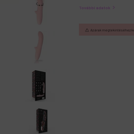
További adatok
Az árak megtekintéséhez k